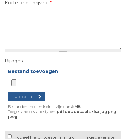
Korte omschrijving
*
Bijlages
Bestand toevoegen
Bestanden moeten kleiner zijn dan
5 MB
.
Toegestane bestandstypen:
pdf doc docx xls xlsx jpg png
jpeg
.
Ik geef hierbij toestemming om mijn gegevens te