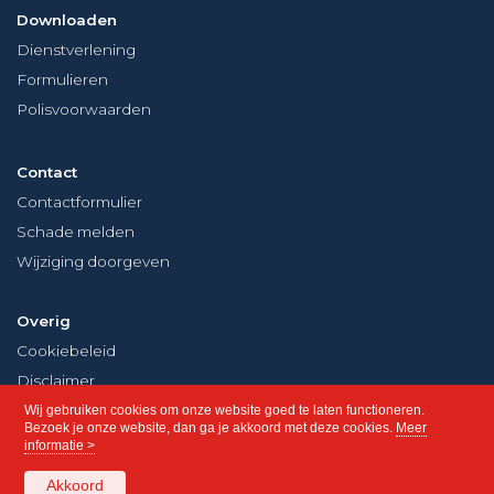
Downloaden
Dienstverlening
Formulieren
Polisvoorwaarden
Contact
Contactformulier
Schade melden
Wijziging doorgeven
Overig
Cookiebeleid
Disclaimer
Privacy
Wij gebruiken cookies om onze website goed te laten functioneren.
Bezoek je onze website, dan ga je akkoord met deze cookies.
Meer
informatie >
Akkoord