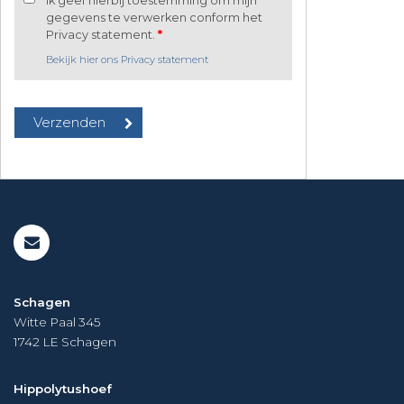
Ik geef hierbij toestemming om mijn
gegevens te verwerken conform het
Privacy statement.
*
Bekijk hier ons Privacy statement
Schagen
Witte Paal 345
1742 LE
Schagen
Hippolytushoef