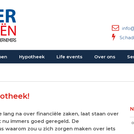
info@
Schad
oen
Hypotheek
Life events
Over ons
Se
potheek!
N
lang na over financiële zaken, laat staan over
het nu immers goed geregeld. De
0
dus waarom zou u zich zorgen maken over iets