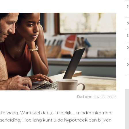
3
0
2
0
0
Datum:
04-07-2025
die vraag. Want stel dat u – tijdelijk – minder inkomen
n scheiding. Hoe lang kunt u de hypotheek dan blijven