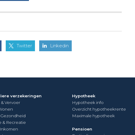
Twitter
Linkedin
liere verzekeringen
Hypotheek
 & Vervoer
Hypotheek info
 Wonen
Overzicht hypotheekrente
& Gezondheid
Maximale hypotheek
e & Recreatie
 Inkomen
Pensioen