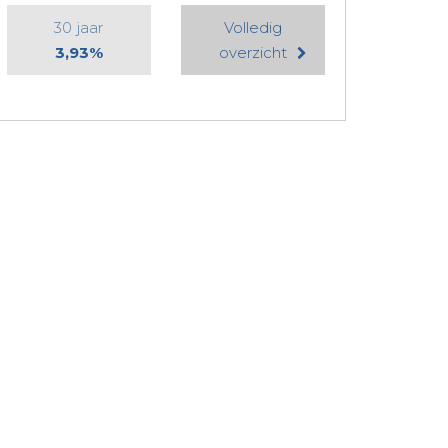
30 jaar
Volledig
3,93%
overzicht