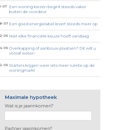
Een woning kiezen begint steeds vaker
1-07
buiten de voordeur
Een goed energielabel levert steeds meer op
8-07
Niet elke financiële keuze hoeft vandaag
2-06
Overkapping of aanbouw plaatsen? Dit wilt u
4-06
vooraf weten
Starters krijgen weer iets meer ruimte op de
2-06
woningmarkt
Maximale hypotheek
Wat is je jaarinkomen?
Partner jaarinkomen?