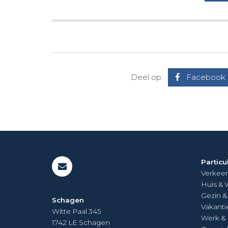
Deel op:
Facebook
Particu
Verkeer
Huis &
Gezin 
Schagen
Vakanti
Witte Paal 345
Werk &
1742 LE
Schagen